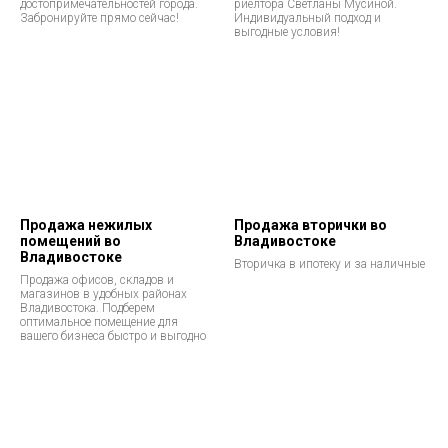
достопримечательностей города.
риелтора Светланы Мусиной.
Забронируйте прямо сейчас!
Индивидуальный подход и
выгодные условия!
Продажа нежилых
Продажа вторички во
помещений во
Владивостоке
Владивостоке
Вторичка в ипотеку и за наличные
Продажа офисов, складов и
магазинов в удобных районах
Владивостока. Подберем
оптимальное помещение для
вашего бизнеса быстро и выгодно