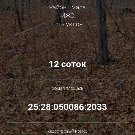
Район Емара
ИЖС
Есть уклон
12 соток
общая площадь
25:28:050086:2033
кадастровый номер