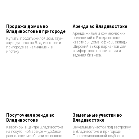
Продажа домов во
Аренда во Владивостоке
Владивостоке и пригороде
Аренда жилья и коммерческих
помещений в Владивостоке:
Купить, продать жилой дом, таун-
квартиры, дома, офисы, склады.
хаус, дуплекс во Владивостоке и
Широкий выбор вариантов для
пригороде за наличные и в
комфортного проживания и
ипотеку
ведения бизнеса.
Посуточная аренда во
Земельные участки во
Владивостоке
Владивостоке
Квартиры в центре Владивостока
Земельные участки под застройку
на посуточной аренде — удобное
в Владивостоке и пригороде.
расположение вблизи основных
Профессиональный подбор от