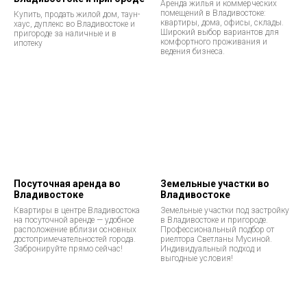
Аренда жилья и коммерческих
помещений в Владивостоке:
Купить, продать жилой дом, таун-
квартиры, дома, офисы, склады.
хаус, дуплекс во Владивостоке и
Широкий выбор вариантов для
пригороде за наличные и в
комфортного проживания и
ипотеку
ведения бизнеса.
Посуточная аренда во
Земельные участки во
Владивостоке
Владивостоке
Квартиры в центре Владивостока
Земельные участки под застройку
на посуточной аренде — удобное
в Владивостоке и пригороде.
расположение вблизи основных
Профессиональный подбор от
достопримечательностей города.
риелтора Светланы Мусиной.
Забронируйте прямо сейчас!
Индивидуальный подход и
выгодные условия!