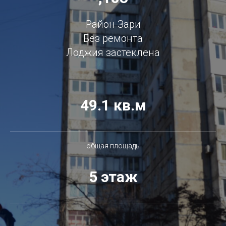
Район Зари
Без ремонта
Лоджия застеклена
49.1 кв.м
общая площадь
5 этаж