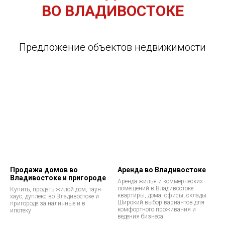
ВО ВЛАДИВОСТОКЕ
Предложение объектов недвижимости
Продажа домов во
Аренда во Владивостоке
Владивостоке и пригороде
Аренда жилья и коммерческих
помещений в Владивостоке:
Купить, продать жилой дом, таун-
квартиры, дома, офисы, склады.
хаус, дуплекс во Владивостоке и
Широкий выбор вариантов для
пригороде за наличные и в
комфортного проживания и
ипотеку
ведения бизнеса.