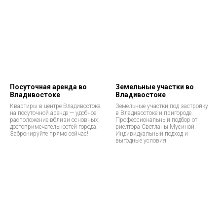
Посуточная аренда во
Земельные участки во
Владивостоке
Владивостоке
Квартиры в центре Владивостока
Земельные участки под застройку
на посуточной аренде — удобное
в Владивостоке и пригороде.
расположение вблизи основных
Профессиональный подбор от
достопримечательностей города.
риелтора Светланы Мусиной.
Забронируйте прямо сейчас!
Индивидуальный подход и
выгодные условия!