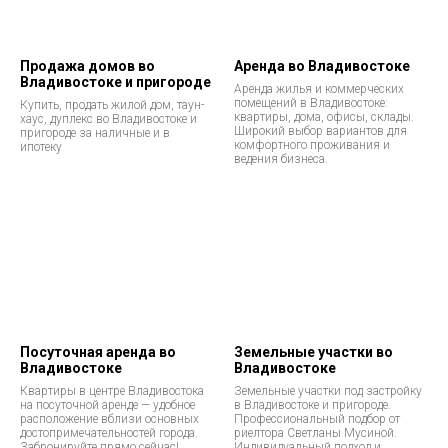
Продажа домов во
Аренда во Владивостоке
Владивостоке и пригороде
Аренда жилья и коммерческих
помещений в Владивостоке:
Купить, продать жилой дом, таун-
квартиры, дома, офисы, склады.
хаус, дуплекс во Владивостоке и
Широкий выбор вариантов для
пригороде за наличные и в
комфортного проживания и
ипотеку
ведения бизнеса.
Посуточная аренда во
Земельные участки во
Владивостоке
Владивостоке
Квартиры в центре Владивостока
Земельные участки под застройку
на посуточной аренде — удобное
в Владивостоке и пригороде.
расположение вблизи основных
Профессиональный подбор от
достопримечательностей города.
риелтора Светланы Мусиной.
Забронируйте прямо сейчас!
Индивидуальный подход и