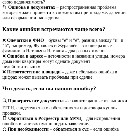
свою недвижимость?
📂
Ошибка в документах
– распространенная проблема,
которая может привести к сложностям при продаже, дарении
или оформлении наследства.
Какие ошибки встречаются чаще всего?
❌
Опечатки в ФИО
– буквы "е" и "ё", разница между "и" и
"й", например, Журавлев и Журавлёв – это две разные
фамилии, а Наталья и Наталия – два разных имени.
❌
Ошибка в адресе
– неточности в названии улицы, номера
дома или квартиры могут сделать документ
недействительным.
❌
Несоответствие площади
– даже небольшая ошибка в
цифрах может вызвать проблемы при сделке.
Что делать, если вы нашли ошибку?
🔍
Проверить все документы
– сравните данные из выписки
ЕГРН, свидетельства о собственности и договора купли-
продажи.
📑
Обратиться в Росреестр или МФЦ
– для исправления
ошибок в записях нужно подать заявление.
⚖
При необходимости – обратиться в суд
– если ошибка