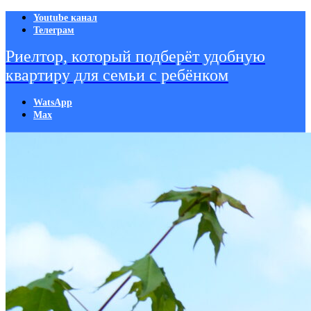
Youtube канал
Телеграм
Риелтор, который подберёт удобную
квартиру для семьи с ребёнком
WatsApp
Мах