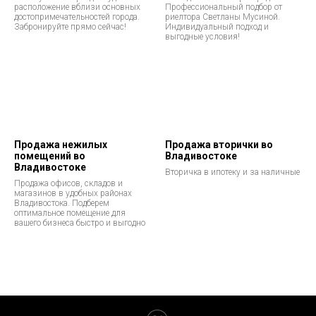
расположение вблизи основных
Профессиональный подбор от
достопримечательностей города.
риелтора Светланы Мусиной.
Забронируйте прямо сейчас!
Индивидуальный подход и
выгодные условия!
Продажа нежилых
Продажа вторички во
помещений во
Владивостоке
Владивостоке
Вторичка в ипотеку и за наличные
Продажа офисов, складов и
магазинов в удобных районах
Владивостока. Подберем
оптимальное помещение для
вашего бизнеса быстро и выгодно