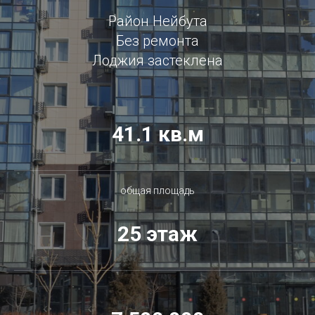
Район Нейбута
Без ремонта
Лоджия застеклена
41.1 кв.м
общая площадь
25 этаж